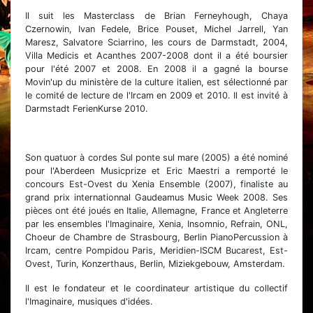
Il suit les Masterclass de Brian Ferneyhough, Chaya
Czernowin, Ivan Fedele, Brice Pouset, Michel Jarrell, Yan
Maresz, Salvatore Sciarrino, les cours de Darmstadt, 2004,
Villa Medicis et Acanthes 2007-2008 dont il a été boursier
pour l'été 2007 et 2008. En 2008 il a gagné la bourse
Movin'up du ministère de la culture italien, est sélectionné par
le comité de lecture de l'Ircam en 2009 et 2010. Il est invité à
Darmstadt FerienKurse 2010.
Son quatuor à cordes Sul ponte sul mare (2005) a été nominé
pour l'Aberdeen Musicprize et Eric Maestri a remporté le
concours Est-Ovest du Xenia Ensemble (2007), finaliste au
grand prix internationnal Gaudeamus Music Week 2008. Ses
pièces ont été joués en Italie, Allemagne, France et Angleterre
par les ensembles l'Imaginaire, Xenia, Insomnio, Refrain, ONL,
Choeur de Chambre de Strasbourg, Berlin PianoPercussion à
Ircam, centre Pompidou Paris, Meridien-ISCM Bucarest, Est-
Ovest, Turin, Konzerthaus, Berlin, Miziekgebouw, Amsterdam.
Il est le fondateur et le coordinateur artistique du collectif
l'Imaginaire, musiques d'idées.