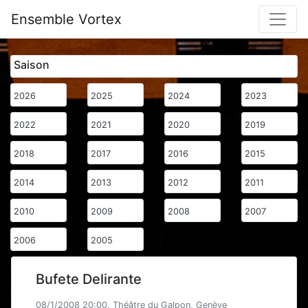
Ensemble Vortex
Saison
2026
2025
2024
2023
2022
2021
2020
2019
2018
2017
2016
2015
2014
2013
2012
2011
2010
2009
2008
2007
2006
2005
Bufete Delirante
08/1/2008 20:00, Théâtre du Galpon, Genève