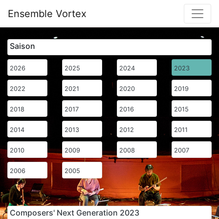
Ensemble Vortex
Saison
2026
2025
2024
2023
2022
2021
2020
2019
2018
2017
2016
2015
2014
2013
2012
2011
2010
2009
2008
2007
2006
2005
Composers' Next Generation 2023